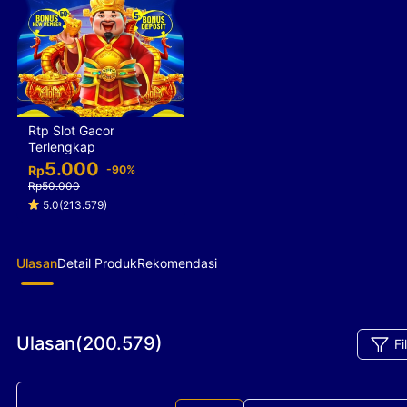
Rtp Slot Gacor
Terlengkap
5.000
Rp
-90%
Rp50.000
5.0(213.579)
Ulasan
Detail Produk
Rekomendasi
Ulasan(200.579)
Fi