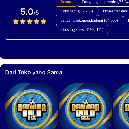
Semua
Dengan gambar/video(35.24
5.0
Situs bagus(52.258)
Proses transaks
/5
Sangat direkomendasikan(164.558)
Situs togel resmi(200.111)
Dari Toko yang Sama