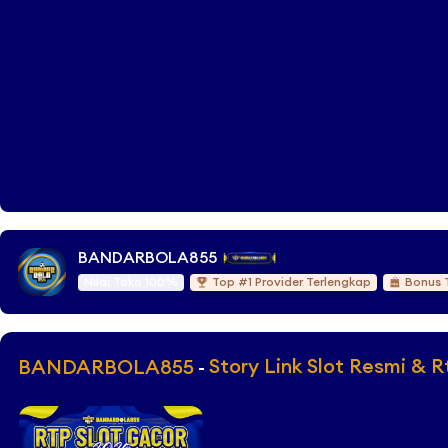
BANDARBOLA855
Nilai Toko 100%
Top #1 Provider Terlengkap
Bonus 
Story Link Slot Resmi & 
BANDARBOLA855
-