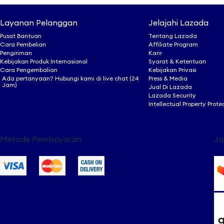
Layanan Pelanggan
Jelajahi Lazada
Pusat Bantuan
Tentang Lazada
Cara Pembelian
Afﬁliate Program
Pengiriman
Karir
Kebijakan Produk Internasional
Syarat & Ketentuan
Cara Pengembalian
Kebijakan Privasi
Ada pertanyaan? Hubungi kami di live chat (24
Press & Media
Jam)
Jual Di Lazada
Lazada Security
Intellectual Property Prote
Metode Pembayaran
Ja