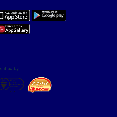
erified by