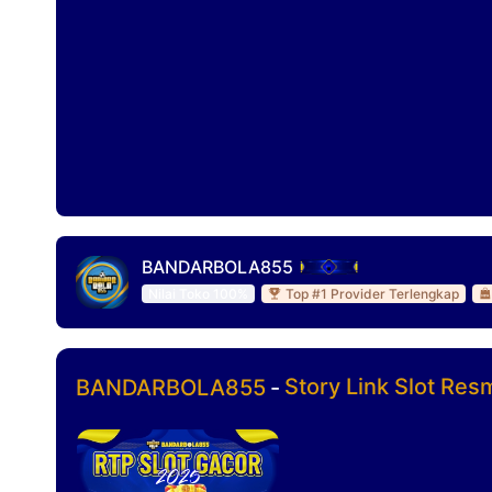
BANDARBOLA855
Nilai Toko 100%
Top #1 Provider Terlengkap
Story Link Slot Res
BANDARBOLA855
-