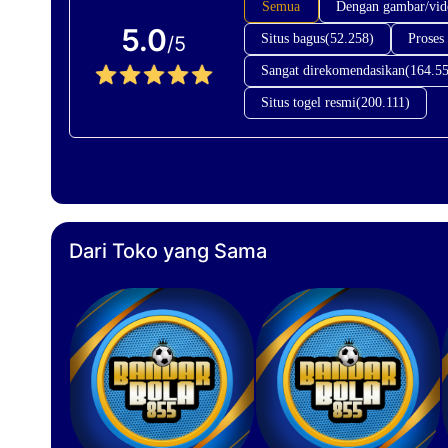
Semua
Dengan gambar/vid
5.0
Situs bagus(52.258)
Proses 
/5
Sangat direkomendasikan(164.5
Situs togel resmi(200.111)
Dari Toko yang Sama