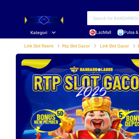
LazMall
Pulsa &
Kategori
Link Slot Resmi
Rtp Slot Gacor
Link Slot Gacor