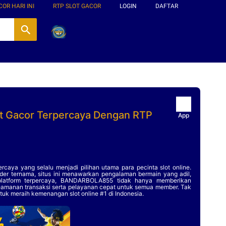
OR HARI INI
RTP SLOT GACOR
LOGIN
DAFTAR
t Gacor Terpercaya Dengan RTP
App
rcaya yang selalu menjadi pilihan utama para pecinta slot online.
ider ternama, situs ini menawarkan pengalaman bermain yang adil,
 platform terpercaya, BANDARBOLA855 tidak hanya memberikan
eamanan transaksi serta pelayanan cepat untuk semua member. Tak
uk meraih kemenangan slot online #1 di Indonesia.