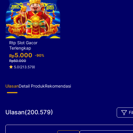
Rtp Slot Gacor
Terlengkap
5.000
Rp
-90%
Rp50.000
5.0(213.579)
Ulasan
Detail Produk
Rekomendasi
Ulasan(200.579)
Fi