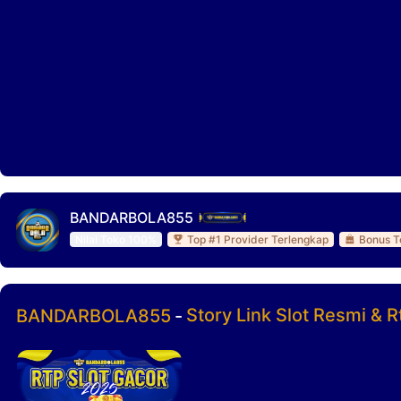
BANDARBOLA855
Nilai Toko 100%
Top #1 Provider Terlengkap
Bonus T
Story Link Slot Resmi & 
BANDARBOLA855
-