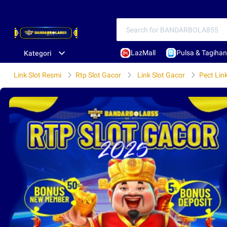
LazMall
Pulsa & Tagihan
Kategori
Link Slot Resmi
Rtp Slot Gacor
Link Slot Gacor
Pect Lin