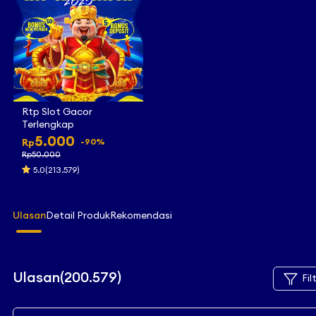
Rtp Slot Gacor
Terlengkap
5.000
-90%
Rp
Rp50.000
5.0(213.579)
Ulasan
Detail Produk
Rekomendasi
Ulasan(200.579)
Fil