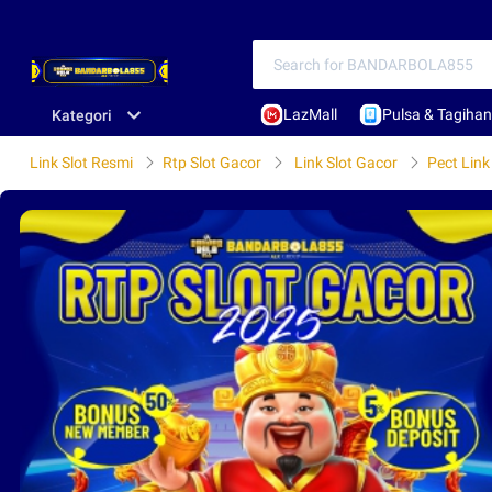
LazMall
Pulsa & Tagihan
Kategori
Link Slot Resmi
Rtp Slot Gacor
Link Slot Gacor
Pect Link