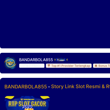
BANDARBOLA855
Nilai Toko 100%
Top #1 Provider Terlengkap
Bonus T
Story Link Slot Resmi & 
BANDARBOLA855
-