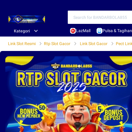
LazMall
Pulsa & Tagihan
Kategori
Link Slot Resmi
Rtp Slot Gacor
Link Slot Gacor
Pect Lin