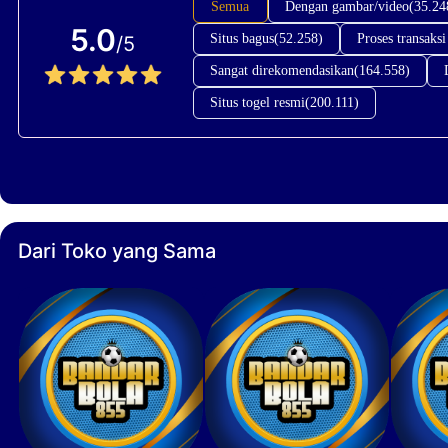
Semua
Dengan gambar/video(35.24
5.0
Situs bagus(52.258)
Proses transaks
/5
Sangat direkomendasikan(164.558)
Situs togel resmi(200.111)
Dari Toko yang Sama