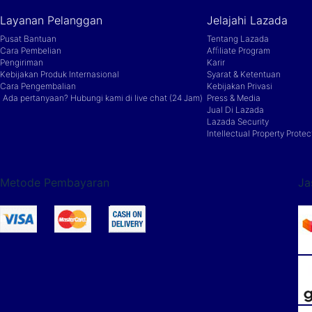
Layanan Pelanggan
Jelajahi Lazada
Pusat Bantuan
Tentang Lazada
Cara Pembelian
Afﬁliate Program
Pengiriman
Karir
Kebijakan Produk Internasional
Syarat & Ketentuan
Cara Pengembalian
Kebijakan Privasi
Ada pertanyaan? Hubungi kami di live chat (24 Jam)
Press & Media
Jual Di Lazada
Lazada Security
Intellectual Property Protec
Metode Pembayaran
Ja