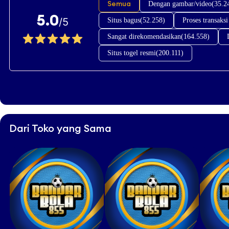
Dengan gambar/video(35.2
Semua
5.0
/5
Situs bagus(52.258)
Proses transaks
Sangat direkomendasikan(164.558)
Situs togel resmi(200.111)
Dari Toko yang Sama