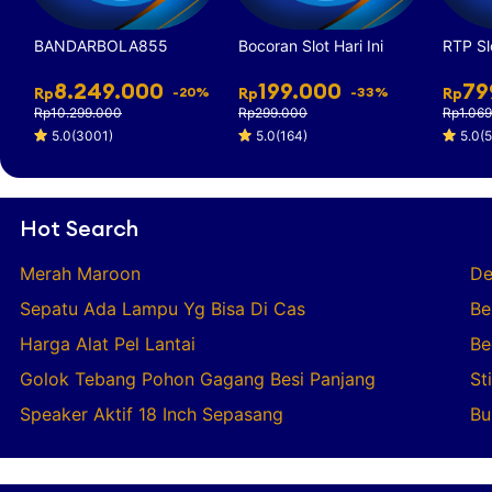
BANDARBOLA855
Bocoran Slot Hari Ini
RTP Sl
8.249.000
199.000
79
-20%
-33%
Rp
Rp
Rp
Rp10.299.000
Rp299.000
Rp1.06
5.0(3001)
5.0(164)
5.0(5
Hot Search
Merah Maroon
De
Sepatu Ada Lampu Yg Bisa Di Cas
Be
Harga Alat Pel Lantai
Be
Golok Tebang Pohon Gagang Besi Panjang
St
Speaker Aktif 18 Inch Sepasang
Bu