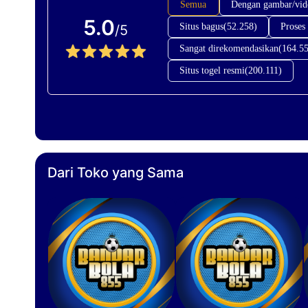
Semua
Dengan gambar/vid
5.0
Situs bagus(52.258)
Proses 
/5
Sangat direkomendasikan(164.5
Situs togel resmi(200.111)
Dari Toko yang Sama