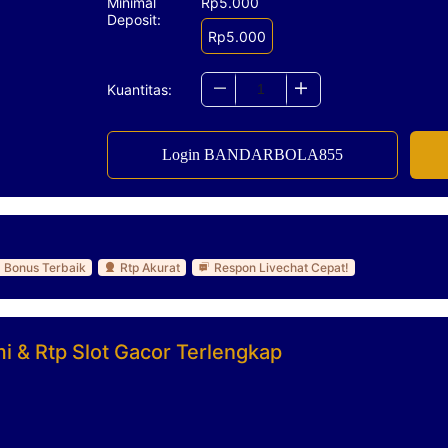
Minimal
Rp5.000
Deposit:
Rp5.000
Kuantitas:
Login BANDARBOLA855
Bonus Terbaik
Rtp Akurat
Respon Livechat Cepat!
mi & Rtp Slot Gacor Terlengkap