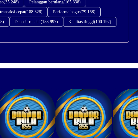
eo(35.248)
Pelanggan berulang(165.338)
transaksi cepat(188.326)
Performa bagus(79.158)
58)
Deposit rendah(188.997)
Kualitas tinggi(100.197)