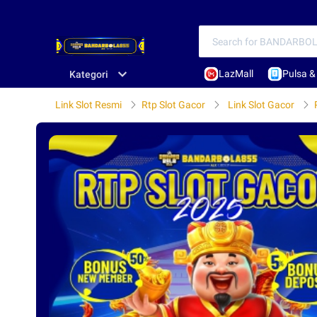
LazMall
Pulsa &
Kategori
Link Slot Resmi
Rtp Slot Gacor
Link Slot Gacor