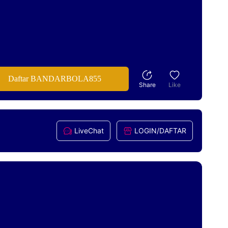
Daftar BANDARBOLA855
Share
Like
LiveChat
LOGIN/DAFTAR