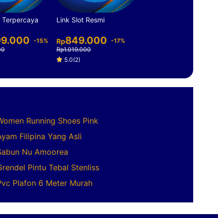
e Terpercaya
Link Slot Resmi
99.000
849.000
-15%
Rp
-17%
00
Rp1.019.000
5.0(2)
Women Running Shoes Pink
Ayam Filipina Yang Asli
Sabun Nu Amoorea
Grendel Pintu Tebal Stenliss
Pvc Plafon 6 Meter Murah