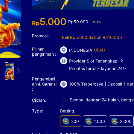
5.000
Rp50.000
Rp
-90%
Promosi:
Beli Rp5.000 diskon Rp10.000
Pilihan
INDONESIA
UBAH
pengiriman :
Provider Slot Terlengkap
Prioritas terbaik layanan 24/7
Pengembali
an & Garansi
100% Terpercaya | Deposit 1 det
:
Sampai dengan 24 bulan, denga
Cicilan:
Type:
Betting
200
1.000
2.000