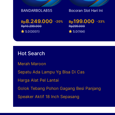
BANDARBOLA855
Bocoran Slot Hari Ini
8.249.000
199.000
Rp
-20%
Rp
-33%
Rp10.299.000
Rp299.000
5.0(3001)
5.0(164)
Hot Search
Merah Maroon
Sepatu Ada Lampu Yg Bisa Di Cas
Harga Alat Pel Lantai
Golok Tebang Pohon Gagang Besi Panjang
Speaker Aktif 18 Inch Sepasang