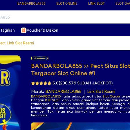
BANDARBOLA855
SLOT ONLINE
LINK SLOT
SLOT GAC
 Tagihan
Voucher & Diskon
ect Link Slot Resmi
BANDARBOLA855 >> Pect Situs Slo
Tergacor Slot Online #1
5.0
(200.579 SUDAH JACKPOT)
Merek:
BANDARBOLA855
Link Slot Resmi
BANDARBOLA855
hadir sebagai pect situs
Slot Gacor
terpe
Dengan
RTP SLOT
dan koleksi game slot terbaik dari prov
transparan, dan penuh sensasi jackpot besar. Sebagai
kemudahan dalam akses permainan, tetapi juga menja
member. Tak heran jika banyak pemain menjadikannya 
Indonesia.