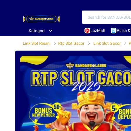
LazMall
Pulsa &
Kategori
Link Slot Resmi
Rtp Slot Gacor
Link Slot Gacor
P