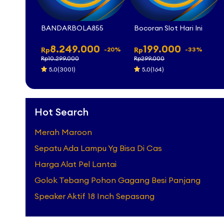
BANDARBOLA855
Bocoran Slot Hari Ini
8.249.000
199.000
-20%
-33%
Rp
Rp
Rp10.299.000
Rp299.000
5.0(3001)
5.0(164)
Hot Search
Merah Maroon
Sepatu Ada Lampu Yg Bisa Di Cas
Harga Alat Pel Lantai
Golok Tebang Pohon Gagang Besi Panjang
Speaker Aktif 18 Inch Sepasang