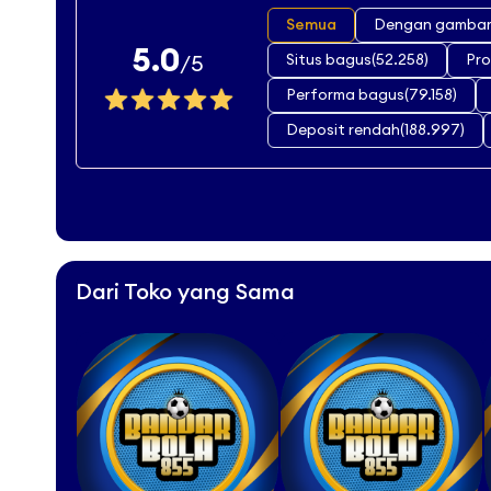
Semua
Dengan gambar/
5.0
Situs bagus(52.258)
Pro
/5
Performa bagus(79.158)
Deposit rendah(188.997)
Dari Toko yang Sama