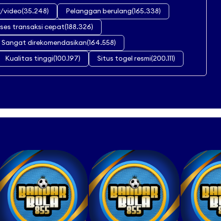
video(35.248)
Pelanggan berulang(165.338)
ses transaksi cepat(188.326)
Sangat direkomendasikan(164.558)
Kualitas tinggi(100.197)
Situs togel resmi(200.111)