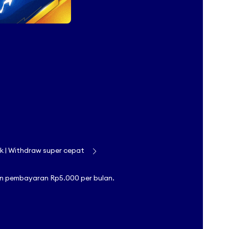
ik | Withdraw super cepat
n pembayaran Rp5.000 per bulan.