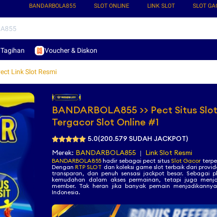
BANDARBOLA855
SLOT ONLINE
LINK SLOT
SLOT GAC
 Tagihan
Voucher & Diskon
ect Link Slot Resmi
BANDARBOLA855 >> Pect Situs Slo
Tergacor Slot Online #1
5.0
(200.579 SUDAH JACKPOT)
Merek:
BANDARBOLA855
Link Slot Resmi
BANDARBOLA855
hadir sebagai pect situs
Slot Gacor
terpe
Dengan
RTP SLOT
dan koleksi game slot terbaik dari prov
transparan, dan penuh sensasi jackpot besar. Sebagai
kemudahan dalam akses permainan, tetapi juga menja
member. Tak heran jika banyak pemain menjadikannya 
Indonesia.