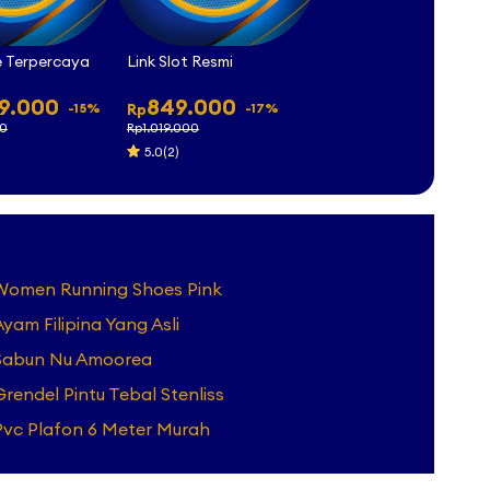
e Terpercaya
Link Slot Resmi
99.000
849.000
-15%
-17%
Rp
00
Rp1.019.000
5.0(2)
Women Running Shoes Pink
Ayam Filipina Yang Asli
Sabun Nu Amoorea
Grendel Pintu Tebal Stenliss
Pvc Plafon 6 Meter Murah