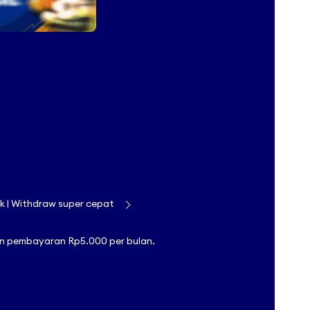
ik | Withdraw super cepat
n pembayaran Rp5.000 per bulan.