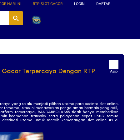
OR HARI INI
RTP SLOT GACOR
LOGIN
DAFTAR
t Gacor Terpercaya Dengan RTP
App
rcaya yang selalu menjadi pilihan utama para pecinta slot online.
ider ternama, situs ini menawarkan pengalaman bermain yang adil,
 platform terpercaya, BANDARBOLA855 tidak hanya memberikan
min keamanan transaksi serta pelayanan cepat untuk semua
destinasi utama untuk meraih kemenangan slot online #1 di