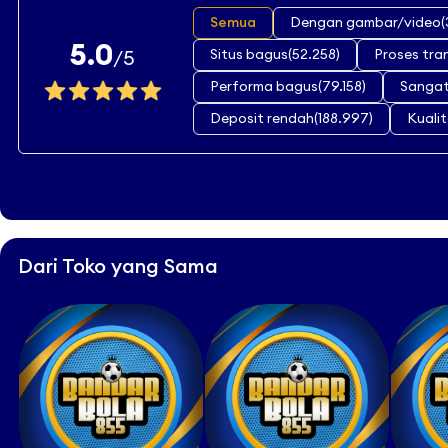
Semua
Dengan gambar/video(
5.0
Situs bagus(52.258)
Proses tra
/5
Performa bagus(79.158)
Sangat
Deposit rendah(188.997)
Kualit
Dari Toko yang Sama