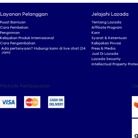
Layanan Pelanggan
Jelajahi Lazada
Pusat Bantuan
Tentang Lazada
Cara Pembelian
Afﬁliate Program
Pengiriman
Karir
Kebijakan Produk Internasional
Syarat & Ketentuan
Cara Pengembalian
Kebijakan Privasi
Ada pertanyaan? Hubungi kami di live chat (24
Press & Media
Jam)
Jual Di Lazada
Lazada Security
Intellectual Property Prote
Metode Pembayaran
Ja