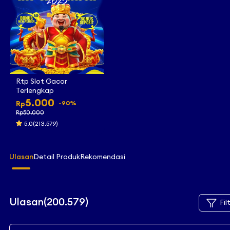
Rtp Slot Gacor
Terlengkap
5.000
-90%
Rp
Rp50.000
5.0(213.579)
Ulasan
Detail Produk
Rekomendasi
Ulasan(200.579)
Fil