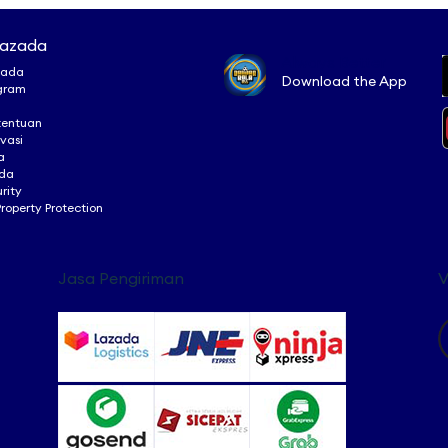
Lazada
Always Better
zada
Download the App
ogram
tentuan
ivasi
a
ada
rity
Property Protection
Jasa Pengiriman
V