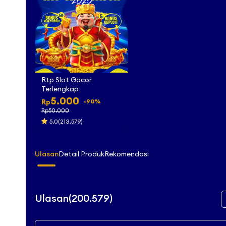
Rtp Slot Gacor
Terlengkap
5.000
-90%
Rp
Rp50.000
5.0(213.579)
Ulasan
Detail Produk
Rekomendasi
Ulasan(200.579)