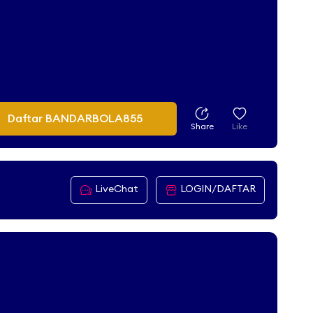
Daftar BANDARBOLA855
Share
Like
LiveChat
LOGIN/DAFTAR