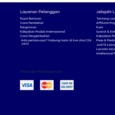
Layanan Pelanggan
Jelajahi 
Pusat Bantuan
Tentang La
Cara Pembelian
Afﬁliate Pr
Pengiriman
Karir
Kebijakan Produk Internasional
Syarat & Ke
Cara Pengembalian
Kebijakan Pr
Ada pertanyaan? Hubungi kami di live chat (24
Press & Medi
Jam)
Jual Di Laz
Lazada Secu
Intellectual 
Metode Pembayaran