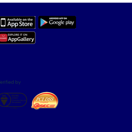
erified by