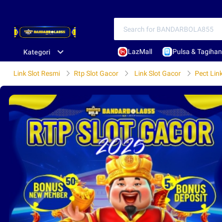
LazMall
Pulsa & Tagihan
Kategori
Link Slot Resmi
Rtp Slot Gacor
Link Slot Gacor
Pect Lin