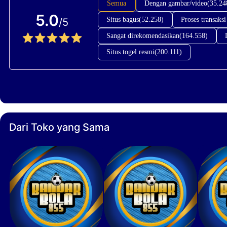
Semua
Dengan gambar/video(35.24
5.0
Situs bagus(52.258)
Proses transaks
/5
Sangat direkomendasikan(164.558)
Situs togel resmi(200.111)
Dari Toko yang Sama