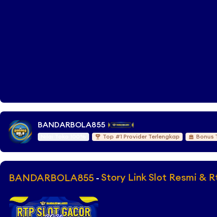
BANDARBOLA855
Nilai Toko 100%
Top #1 Provider Terlengkap
Bonus 
Story Link Slot Resmi & 
BANDARBOLA855
-