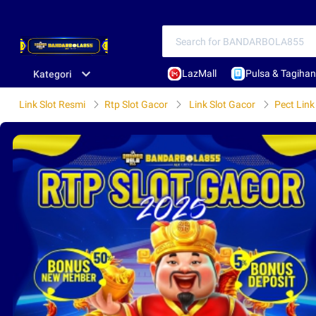
LazMall
Pulsa & Tagihan
Kategori
Link Slot Resmi
Rtp Slot Gacor
Link Slot Gacor
Pect Link