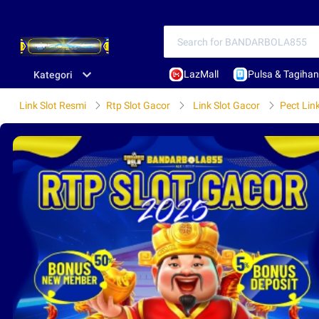
LazMall
Pulsa & Tagihan
Kategori
Link Slot Resmi
Rtp Slot Gacor
Link Slot Gacor
Pect Lin