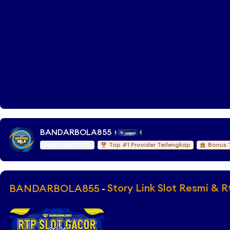
BANDARBOLA855
Nilai Toko 100%
Top #1 Provider Terlengkap
Bonus 
Story Link Slot Resmi & 
BANDARBOLA855
-