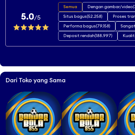
Semua
Dengan gambar/video(
5.0
Situs bagus(52.258)
Proses tra
/5
Performa bagus(79.158)
Sangat
Deposit rendah(188.997)
Kualit
Dari Toko yang Sama