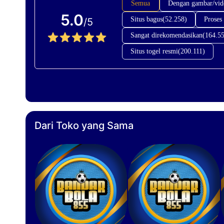
Semua
Dengan gambar/vid
5.0
Situs bagus(52.258)
Proses 
/5
Sangat direkomendasikan(164.5
Situs togel resmi(200.111)
Dari Toko yang Sama