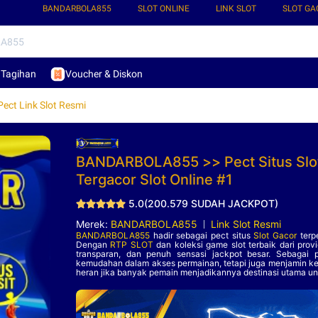
BANDARBOLA855
SLOT ONLINE
LINK SLOT
SLOT GAC
 Tagihan
Voucher & Diskon
Pect Link Slot Resmi
BANDARBOLA855 >> Pect Situs Slo
Tergacor Slot Online #1
5.0
(200.579 SUDAH JACKPOT)
Merek:
BANDARBOLA855
Link Slot Resmi
BANDARBOLA855
hadir sebagai pect situs
Slot Gacor
terpe
Dengan
RTP SLOT
dan koleksi game slot terbaik dari prov
transparan, dan penuh sensasi jackpot besar. Sebagai
kemudahan dalam akses permainan, tetapi juga menjamin k
heran jika banyak pemain menjadikannya destinasi utama unt