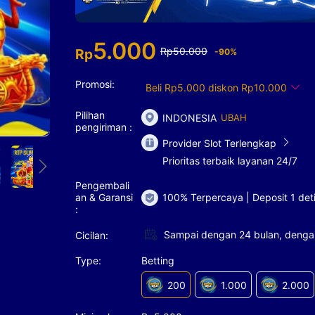
5.000
Rp50.000
Rp
-90%
Promosi:
Beli Rp5.000 diskon Rp10.000
Pilihan
INDONESIA
UBAH
pengiriman :
Provider Slot Terlengkap
Prioritas terbaik layanan 24/7
Pengembali
an & Garansi
100% Terpercaya | Deposit 1 det
:
Sampai dengan 24 bulan, denga
Cicilan:
Type:
Betting
200
1.000
2.000