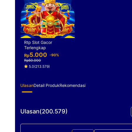
Rtp Slot Gacor
Terlengkap
5.000
Rp
-90%
Rp50.000
5.0(213.579)
Ulasan
Detail Produk
Rekomendasi
Ulasan(200.579)