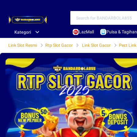
LazMall
Pulsa & Tagihan
Kategori
Link Slot Resmi
Rtp Slot Gacor
Link Slot Gacor
Pect Link