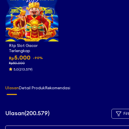
Rtp Slot Gacor
Terlengkap
5.000
-90%
Rp
Rp50.000
5.0(213.579)
Ulasan
Detail Produk
Rekomendasi
Ulasan(200.579)
Fil