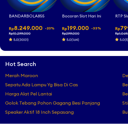
BANDARBOLA855
Bocoran Slot Hari Ini
RTP Sl
8.249.000
199.000
79
-20%
-33%
Rp
Rp
Rp
Rp10.299.000
Rp299.000
Rp1.069
5.0(3001)
5.0(164)
5.0(5
Hot Search
Merah Maroon
De
Sepatu Ada Lampu Yg Bisa Di Cas
Be
Harga Alat Pel Lantai
Be
Golok Tebang Pohon Gagang Besi Panjang
St
Speaker Aktif 18 Inch Sepasang
Bu