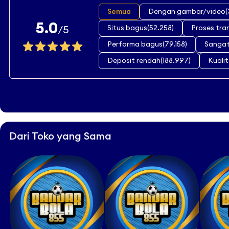
Semua
Dengan gambar/video(
5.0
Situs bagus(52.258)
Proses tra
/5
Performa bagus(79.158)
Sangat
Deposit rendah(188.997)
Kualit
Dari Toko yang Sama