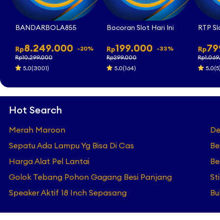
BANDARBOLA855
Bocoran Slot Hari Ini
RTP Sl
8.249.000
199.000
79
-20%
-33%
Rp
Rp
Rp
Rp10.299.000
Rp299.000
Rp1.069
5.0(3001)
5.0(164)
5.0(5
Hot Search
Merah Maroon
De
Sepatu Ada Lampu Yg Bisa Di Cas
Be
Harga Alat Pel Lantai
Be
Golok Tebang Pohon Gagang Besi Panjang
St
Speaker Aktif 18 Inch Sepasang
Bu