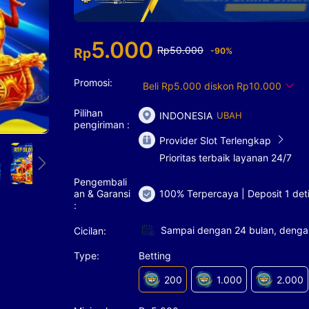
5.000
Rp50.000
Rp
-90%
Promosi:
Beli Rp5.000 diskon Rp10.000
Pilihan
INDONESIA
UBAH
pengiriman :
Provider Slot Terlengkap
Prioritas terbaik layanan 24/7
Pengembali
an & Garansi
100% Terpercaya | Deposit 1 det
:
Sampai dengan 24 bulan, denga
Cicilan:
Type:
Betting
200
1.000
2.000