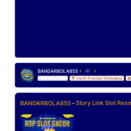
BANDARBOLA855
Nilai Toko 100%
Top #1 Provider Terlengkap
Story Link Slot Res
BANDARBOLA855
-