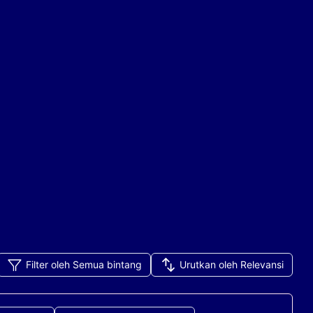
Filter oleh
Semua bintang
Urutkan oleh
Relevansi