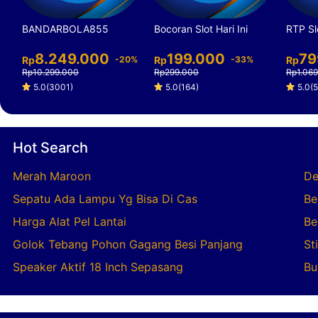
BANDARBOLA855
Bocoran Slot Hari Ini
RTP Sl
8.249.000
199.000
79
Rp
-20%
Rp
-33%
Rp
Rp10.299.000
Rp299.000
Rp1.06
5.0(3001)
5.0(164)
5.0(5
Hot Search
Merah Maroon
De
Sepatu Ada Lampu Yg Bisa Di Cas
Be
Harga Alat Pel Lantai
Be
Golok Tebang Pohon Gagang Besi Panjang
St
Speaker Aktif 18 Inch Sepasang
Bu