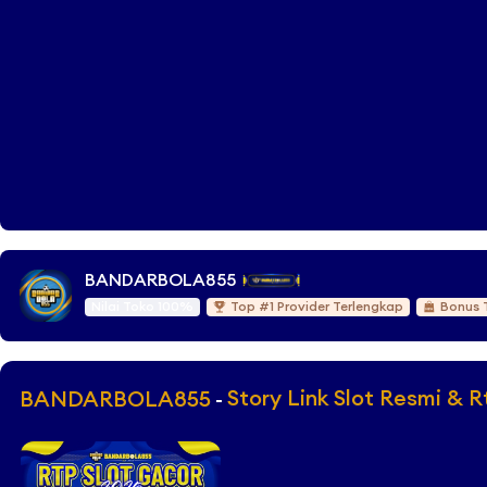
BANDARBOLA855
Nilai Toko 100%
Top #1 Provider Terlengkap
Bonus 
Story Link Slot Resmi & 
BANDARBOLA855
-