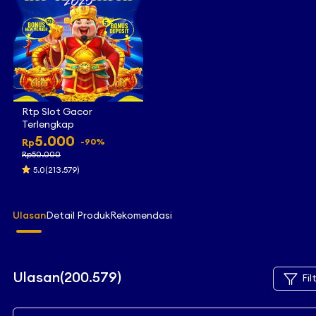
Rtp Slot Gacor
Terlengkap
5.000
-90%
Rp
Rp50.000
5.0(213.579)
Ulasan
Detail Produk
Rekomendasi
Ulasan(200.579)
Fil