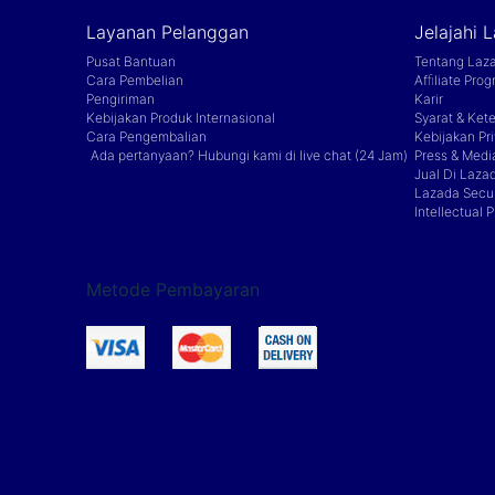
Layanan Pelanggan
Jelajahi 
Pusat Bantuan
Tentang Laz
Cara Pembelian
Afﬁliate Pro
Pengiriman
Karir
Kebijakan Produk Internasional
Syarat & Ket
Cara Pengembalian
Kebijakan Pri
Ada pertanyaan? Hubungi kami di live chat (24 Jam)
Press & Medi
Jual Di Laza
Lazada Secur
Intellectual 
Metode Pembayaran