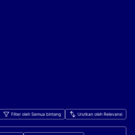
Filter oleh
Semua bintang
Urutkan oleh
Relevansi