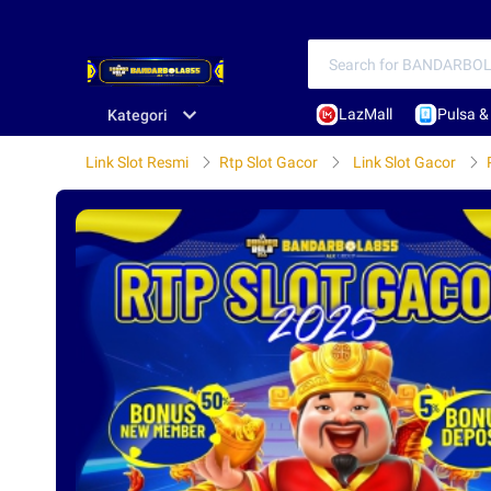
LazMall
Pulsa &
Kategori
Link Slot Resmi
Rtp Slot Gacor
Link Slot Gacor