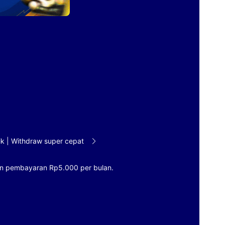
ik | Withdraw super cepat
n pembayaran Rp5.000 per bulan.