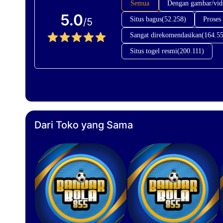
Semua
Dengan gambar/vid
5.0
Situs bagus(52.258)
Proses 
/5
Sangat direkomendasikan(164.5
Situs togel resmi(200.111)
Dari Toko yang Sama