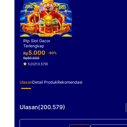
Rtp Slot Gacor
Terlengkap
5.000
Rp
-90%
Rp50.000
5.0(213.579)
Ulasan
Detail Produk
Rekomendasi
Ulasan(200.579)