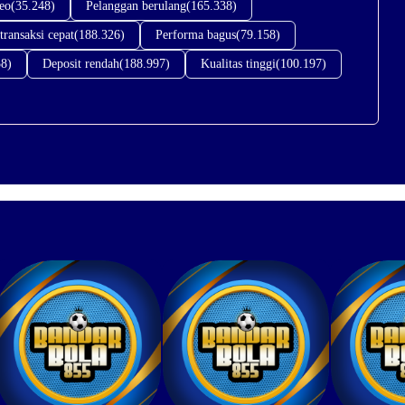
eo(35.248)
Pelanggan berulang(165.338)
transaksi cepat(188.326)
Performa bagus(79.158)
58)
Deposit rendah(188.997)
Kualitas tinggi(100.197)