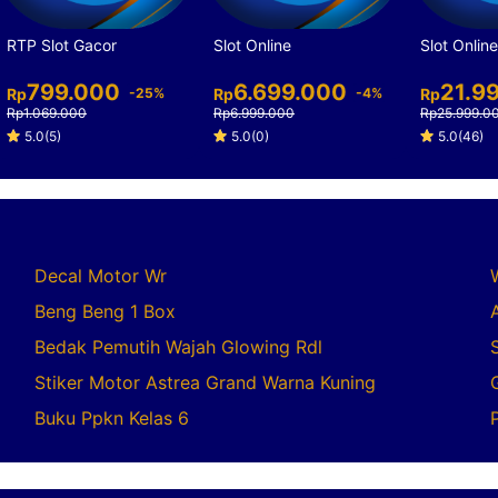
RTP Slot Gacor
Slot Online
Slot Onlin
799.000
6.699.000
21.9
Rp
-25%
Rp
-4%
Rp
Rp1.069.000
Rp6.999.000
Rp25.999.0
5.0(5)
5.0(0)
5.0(46)
Decal Motor Wr
Beng Beng 1 Box
Bedak Pemutih Wajah Glowing Rdl
Stiker Motor Astrea Grand Warna Kuning
Buku Ppkn Kelas 6