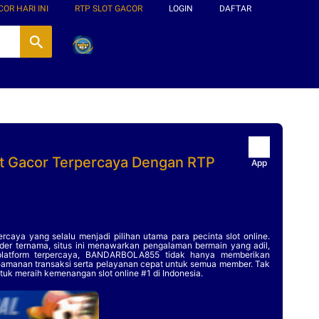
OR HARI INI
RTP SLOT GACOR
LOGIN
DAFTAR
t Gacor Terpercaya Dengan RTP
App
rcaya yang selalu menjadi pilihan utama para pecinta slot online.
ider ternama, situs ini menawarkan pengalaman bermain yang adil,
 platform terpercaya, BANDARBOLA855 tidak hanya memberikan
eamanan transaksi serta pelayanan cepat untuk semua member. Tak
uk meraih kemenangan slot online #1 di Indonesia.