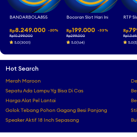
BANDARBOLA855
Bocoran Slot Hari Ini
RTP Sl
8.249.000
199.000
79
-20%
-33%
Rp
Rp
Rp
Rp10.299.000
Rp299.000
Rp1.069
5.0(3001)
5.0(164)
5.0(5
Hot Search
Merah Maroon
De
Sepatu Ada Lampu Yg Bisa Di Cas
Be
Harga Alat Pel Lantai
Be
Golok Tebang Pohon Gagang Besi Panjang
St
Speaker Aktif 18 Inch Sepasang
Bu