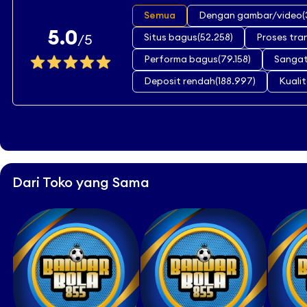
Semua
Dengan gambar/video(
5.0
Situs bagus(52.258)
Proses tra
/5
Performa bagus(79.158)
Sangat
Deposit rendah(188.997)
Kualit
Dari Toko yang Sama