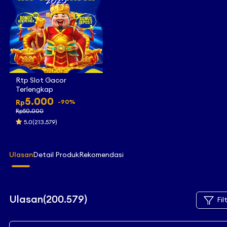
Rtp Slot Gacor
Terlengkap
5.000
-90%
Rp
Rp50.000
5.0(213.579)
Ulasan
Detail Produk
Rekomendasi
Ulasan(200.579)
Fil