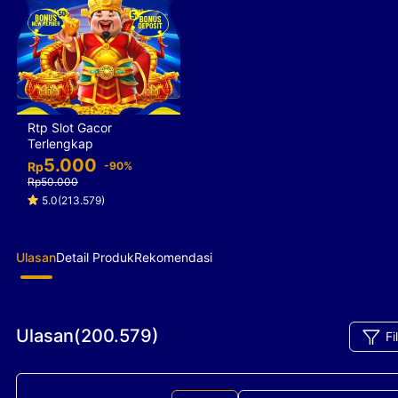
Rtp Slot Gacor
Terlengkap
5.000
Rp
-90%
Rp50.000
5.0(213.579)
Ulasan
Detail Produk
Rekomendasi
Ulasan(200.579)
Fi