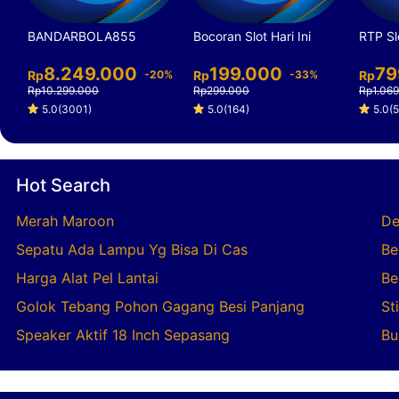
BANDARBOLA855
Bocoran Slot Hari Ini
RTP Sl
8.249.000
199.000
79
Rp
-20%
Rp
-33%
Rp
Rp10.299.000
Rp299.000
Rp1.06
5.0(3001)
5.0(164)
5.0(5
Hot Search
Merah Maroon
De
Sepatu Ada Lampu Yg Bisa Di Cas
Be
Harga Alat Pel Lantai
Be
Golok Tebang Pohon Gagang Besi Panjang
St
Speaker Aktif 18 Inch Sepasang
Bu