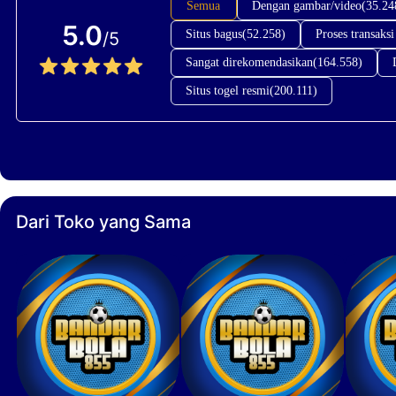
Semua
Dengan gambar/video(35.24
5.0
Situs bagus(52.258)
Proses transaks
/5
Sangat direkomendasikan(164.558)
Situs togel resmi(200.111)
Dari Toko yang Sama