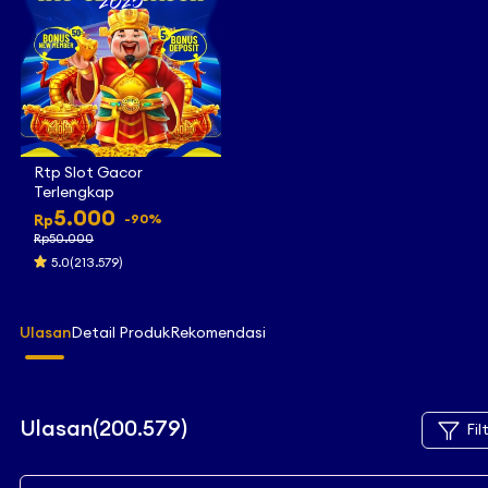
Rtp Slot Gacor
Terlengkap
5.000
-90%
Rp
Rp50.000
5.0(213.579)
Ulasan
Detail Produk
Rekomendasi
Ulasan(200.579)
Fil