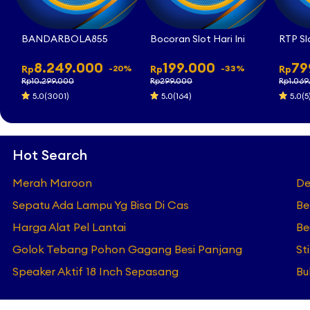
BANDARBOLA855
Bocoran Slot Hari Ini
RTP Sl
8.249.000
199.000
79
-20%
-33%
Rp
Rp
Rp
Rp10.299.000
Rp299.000
Rp1.069
5.0(3001)
5.0(164)
5.0(5
Hot Search
Merah Maroon
De
Sepatu Ada Lampu Yg Bisa Di Cas
Be
Harga Alat Pel Lantai
Be
Golok Tebang Pohon Gagang Besi Panjang
St
Speaker Aktif 18 Inch Sepasang
Bu