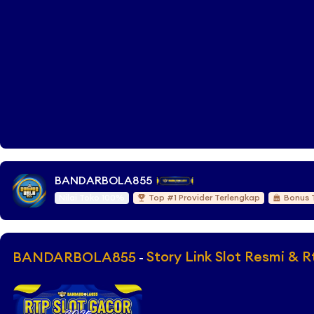
BANDARBOLA855
Nilai Toko 100%
Top #1 Provider Terlengkap
Bonus 
Story Link Slot Resmi & 
BANDARBOLA855
-