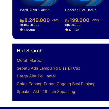
BANDARBOLA855
Bocoran Slot Hari Ini
8.249.000
199.000
Rp
-20%
Rp
-33%
Rp10.299.000
Rp299.000
5.0(3001)
5.0(164)
Hot Search
Merah Maroon
Sepatu Ada Lampu Yg Bisa Di Cas
Harga Alat Pel Lantai
Golok Tebang Pohon Gagang Besi Panjang
Speaker Aktif 18 Inch Sepasang