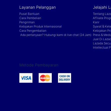
Layanan Pelanggan
Jelajahi 
Pusat Bantuan
Tentang Laz
Cara Pembelian
Afﬁliate Pro
Pengiriman
Karir
Kebijakan Produk Internasional
Syarat & Ket
Cara Pengembalian
Kebijakan Pri
Ada pertanyaan? Hubungi kami di live chat (24 Jam)
Press & Medi
Jual Di Laza
Lazada Secur
Intellectual 
Metode Pembayaran