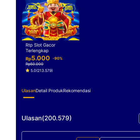
Rtp Slot Gacor
Terlengkap
5.000
Rp
-90%
Rp50.000
5.0(213.579)
Ulasan
Detail Produk
Rekomendasi
Ulasan(200.579)