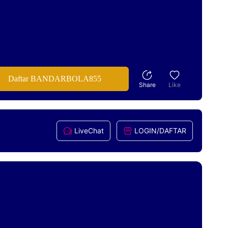
Daftar BANDARBOLA855
Share
Like
LiveChat
LOGIN/DAFTAR