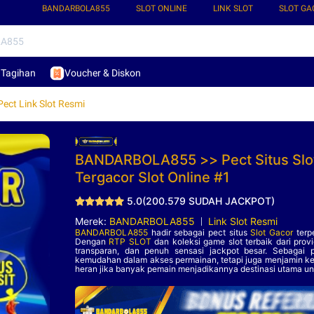
BANDARBOLA855
SLOT ONLINE
LINK SLOT
SLOT GAC
 Tagihan
Voucher & Diskon
Pect Link Slot Resmi
BANDARBOLA855 >> Pect Situs Slo
Tergacor Slot Online #1
5.0
(200.579 SUDAH JACKPOT)
Merek:
BANDARBOLA855
Link Slot Resmi
BANDARBOLA855
hadir sebagai pect situs
Slot Gacor
terpe
Dengan
RTP SLOT
dan koleksi game slot terbaik dari prov
transparan, dan penuh sensasi jackpot besar. Sebagai
kemudahan dalam akses permainan, tetapi juga menjamin k
heran jika banyak pemain menjadikannya destinasi utama unt