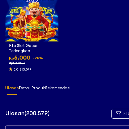
Rtp Slot Gacor
Terlengkap
5.000
-90%
Rp
Rp50.000
5.0(213.579)
Ulasan
Detail Produk
Rekomendasi
Ulasan(200.579)
Fil