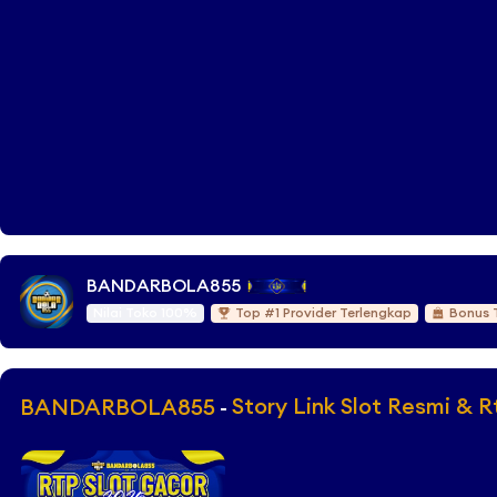
BANDARBOLA855
Nilai Toko 100%
Top #1 Provider Terlengkap
Bonus 
Story Link Slot Resmi & 
BANDARBOLA855
-