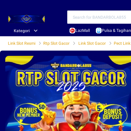
LazMall
Pulsa & Tagihan
Kategori
Link Slot Resmi
Rtp Slot Gacor
Link Slot Gacor
Pect Link