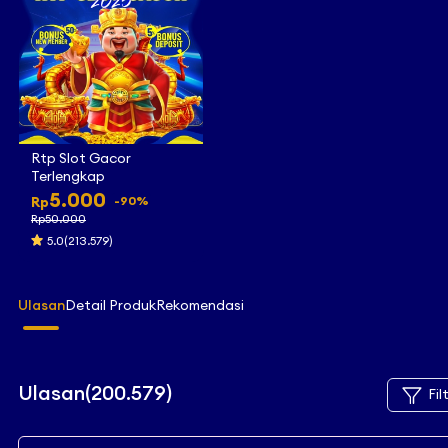
Rtp Slot Gacor
Terlengkap
5.000
-90%
Rp
Rp50.000
5.0(213.579)
Ulasan
Detail Produk
Rekomendasi
Ulasan(200.579)
Fil