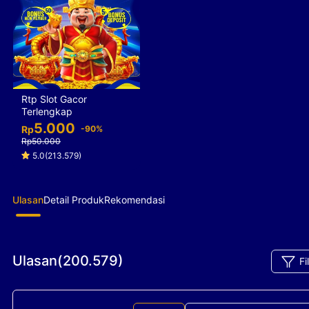
Rtp Slot Gacor
Terlengkap
5.000
Rp
-90%
Rp50.000
5.0(213.579)
Ulasan
Detail Produk
Rekomendasi
Ulasan(200.579)
Fi