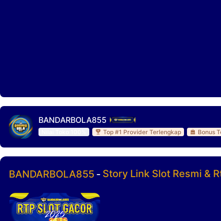
BANDARBOLA855
Nilai Toko 100%
Top #1 Provider Terlengkap
Bonus T
Story Link Slot Resmi & 
BANDARBOLA855
-