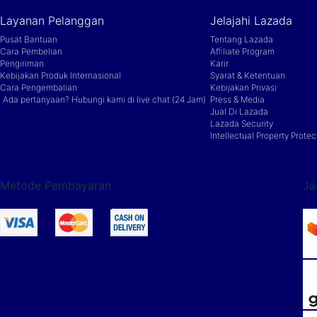
Layanan Pelanggan
Jelajahi Lazada
Pusat Bantuan
Tentang Lazada
Cara Pembelian
Afﬁliate Program
Pengiriman
Karir
Kebijakan Produk Internasional
Syarat & Ketentuan
Cara Pengembalian
Kebijakan Privasi
Ada pertanyaan? Hubungi kami di live chat (24 Jam)
Press & Media
Jual Di Lazada
Lazada Security
Intellectual Property Protec
Metode Pembayaran
Ja