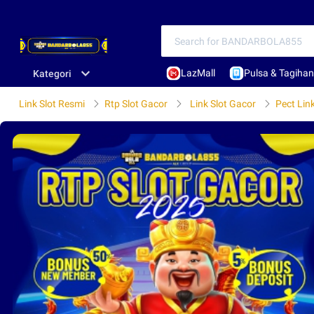
LazMall
Pulsa & Tagihan
Kategori
Link Slot Resmi
Rtp Slot Gacor
Link Slot Gacor
Pect Lin