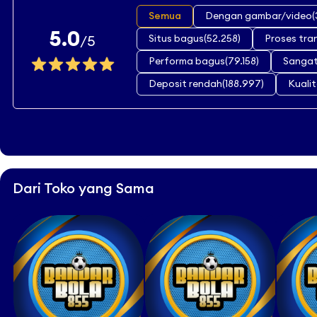
Semua
Dengan gambar/video(
5.0
Situs bagus(52.258)
Proses tra
/5
Performa bagus(79.158)
Sangat
Deposit rendah(188.997)
Kualit
Dari Toko yang Sama