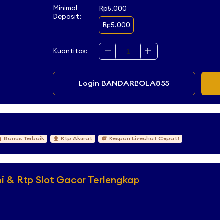
Minimal
Rp5.000
Deposit:
Rp5.000
Kuantitas:
Login BANDARBOLA855
Bonus Terbaik
Rtp Akurat
Respon Livechat Cepat!
mi & Rtp Slot Gacor Terlengkap