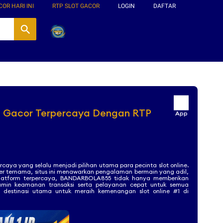
OR HARI INI
RTP SLOT GACOR
LOGIN
DAFTAR
t Gacor Terpercaya Dengan RTP
App
rcaya yang selalu menjadi pilihan utama para pecinta slot online.
ider ternama, situs ini menawarkan pengalaman bermain yang adil,
 platform terpercaya, BANDARBOLA855 tidak hanya memberikan
min keamanan transaksi serta pelayanan cepat untuk semua
destinasi utama untuk meraih kemenangan slot online #1 di