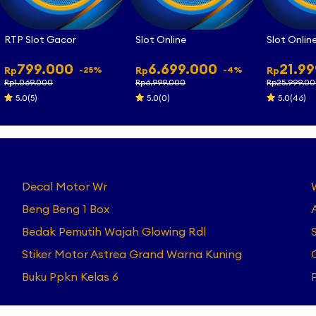
RTP Slot Gacor
Slot Online
Slot Onlin
799.000
6.699.000
21.9
-25%
-4%
Rp
Rp
Rp
Rp1.069.000
Rp6.999.000
Rp25.999.0
5.0(5)
5.0(0)
5.0(46)
Decal Motor Wr
Beng Beng 1 Box
Bedak Pemutih Wajah Glowing Rdl
Stiker Motor Astrea Grand Warna Kuning
Buku Ppkn Kelas 6