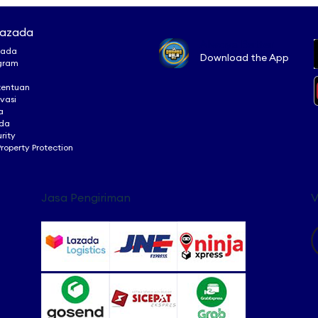
Lazada
Always Better
zada
Download the App
ogram
tentuan
ivasi
a
ada
rity
Property Protection
Jasa Pengiriman
V