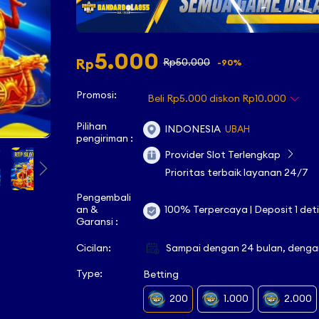
5.000
Rp50.000
-90%
Rp
Promosi:
Beli Rp5.000 diskon Rp10.000
Pilihan
INDONESIA
UBAH
pengiriman :
Provider Slot Terlengkap
Prioritas terbaik layanan 24/7
Pengembali
an &
100% Terpercaya | Deposit 1 det
Garansi :
Cicilan:
Sampai dengan 24 bulan, denga
Type:
Betting
200
1.000
2.000