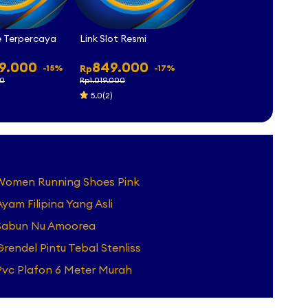
e Terpercaya
Link Slot Resmi
99.000
849.000
-15%
-17%
Rp
00
Rp1.019.000
5.0(2)
Women Running Shoes Pink
Ayam Filipina Yang Asli
Sabun Nu Amoorea
Grendel Pintu Tebal Stenliss
Pvc Plafon 6 Meter Murah