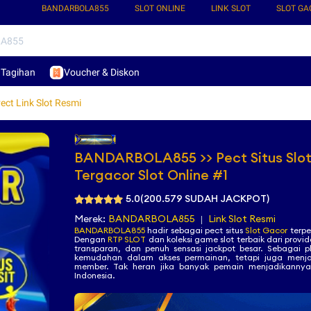
BANDARBOLA855
SLOT ONLINE
LINK SLOT
SLOT GAC
 Tagihan
Voucher & Diskon
ect Link Slot Resmi
BANDARBOLA855 >> Pect Situs Slo
Tergacor Slot Online #1
5.0
(200.579 SUDAH JACKPOT)
Merek:
BANDARBOLA855
Link Slot Resmi
BANDARBOLA855
hadir sebagai pect situs
Slot Gacor
terpe
Dengan
RTP SLOT
dan koleksi game slot terbaik dari prov
transparan, dan penuh sensasi jackpot besar. Sebagai
kemudahan dalam akses permainan, tetapi juga menja
member. Tak heran jika banyak pemain menjadikannya 
Indonesia.