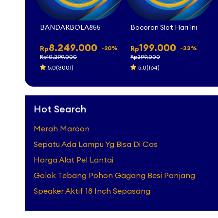
BANDARBOLA855
Bocoran Slot Hari Ini
8.249.000
199.000
-20%
-33%
Rp
Rp
Rp10.299.000
Rp299.000
5.0(3001)
5.0(164)
Hot Search
Merah Maroon
Sepatu Ada Lampu Yg Bisa Di Cas
Harga Alat Pel Lantai
Golok Tebang Pohon Gagang Besi Panjang
Speaker Aktif 18 Inch Sepasang