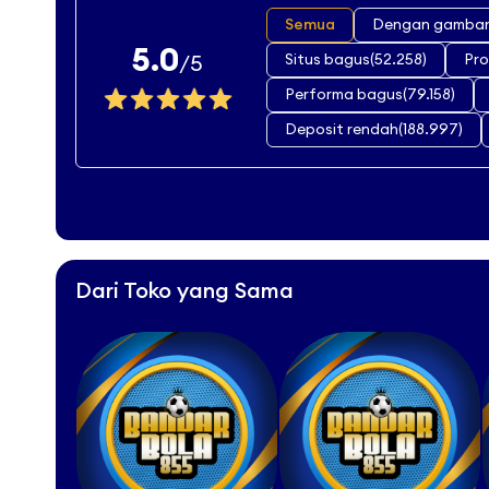
Semua
Dengan gambar/
5.0
Situs bagus(52.258)
Pro
/5
Performa bagus(79.158)
Deposit rendah(188.997)
Dari Toko yang Sama