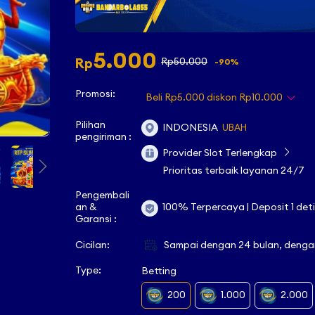
5.000
Rp50.000
-90%
Rp
Promosi:
Beli Rp5.000 diskon Rp10.000
Pilihan
INDONESIA
UBAH
pengiriman :
Provider Slot Terlengkap
Prioritas terbaik layanan 24/7
Pengembali
an &
100% Terpercaya | Deposit 1 det
Garansi :
Cicilan:
Sampai dengan 24 bulan, denga
Type:
Betting
200
1.000
2.000