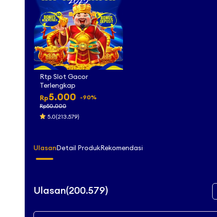
Rtp Slot Gacor
Terlengkap
5.000
-90%
Rp
Rp50.000
5.0(213.579)
Ulasan
Detail Produk
Rekomendasi
Ulasan(200.579)