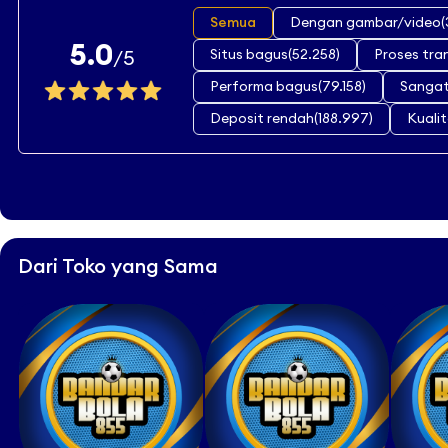
Semua
Dengan gambar/video(
5.0
Situs bagus(52.258)
Proses tra
/5
Performa bagus(79.158)
Sangat
Deposit rendah(188.997)
Kualit
Dari Toko yang Sama