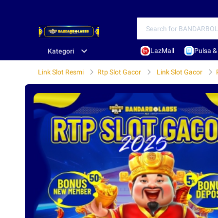
LazMall
Pulsa &
Kategori
Link Slot Resmi
Rtp Slot Gacor
Link Slot Gacor