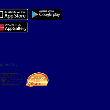
erified by