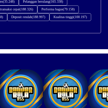
eo(35.248)
Pelanggan berulang(165.338)
transaksi cepat(188.326)
Performa bagus(79.158)
58)
Deposit rendah(188.997)
Kualitas tinggi(100.197)