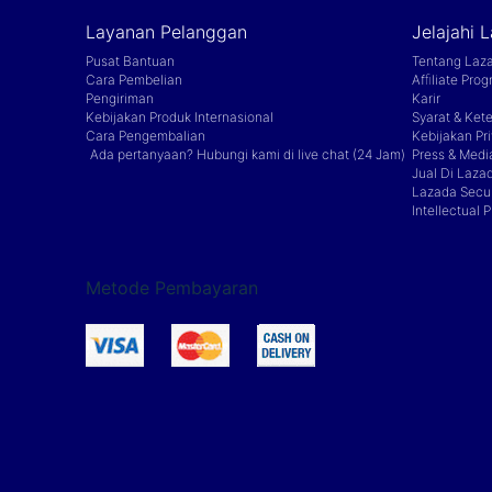
Layanan Pelanggan
Jelajahi 
Pusat Bantuan
Tentang Laz
Cara Pembelian
Afﬁliate Pro
Pengiriman
Karir
Kebijakan Produk Internasional
Syarat & Ket
Cara Pengembalian
Kebijakan Pri
Ada pertanyaan? Hubungi kami di live chat (24 Jam)
Press & Medi
Jual Di Laza
Lazada Secur
Intellectual 
Metode Pembayaran