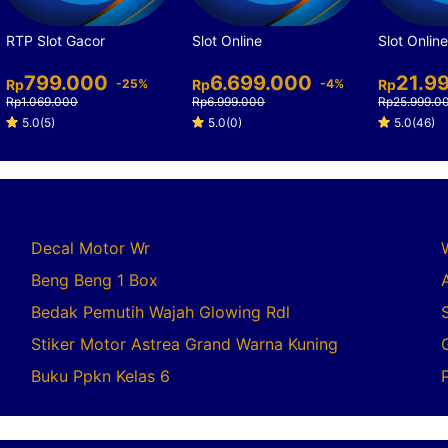
RTP Slot Gacor
Slot Online
Slot Onlin
799.000
6.699.000
21.9
Rp
-25%
Rp
-4%
Rp
Rp1.069.000
Rp6.999.000
Rp25.999.0
5.0(5)
5.0(0)
5.0(46)
Decal Motor Wr
Beng Beng 1 Box
Bedak Pemutih Wajah Glowing Rdl
Stiker Motor Astrea Grand Warna Kuning
Buku Ppkn Kelas 6