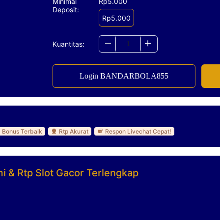
Minimal
Rp5.000
Deposit:
Rp5.000
Kuantitas:
Login BANDARBOLA855
Bonus Terbaik
Rtp Akurat
Respon Livechat Cepat!
mi & Rtp Slot Gacor Terlengkap