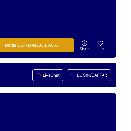
Daftar BANDARBOLA855
Share
Like
LiveChat
LOGIN/DAFTAR