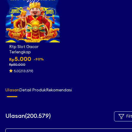
Rtp Slot Gacor
Terlengkap
5.000
-90%
Rp
Rp50.000
5.0(213.579)
Ulasan
Detail Produk
Rekomendasi
Ulasan(200.579)
Fil