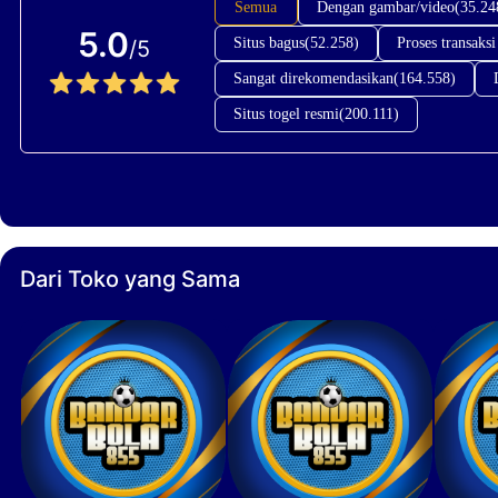
Semua
Dengan gambar/video(35.24
5.0
Situs bagus(52.258)
Proses transaks
/5
Sangat direkomendasikan(164.558)
Situs togel resmi(200.111)
Dari Toko yang Sama