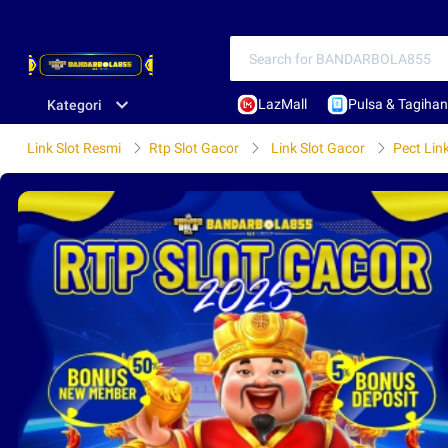
LazMall
Pulsa & Tagihan
Kategori
Link Slot Resmi
Rtp Slot Gacor
Link Slot Gacor
Pect Lin