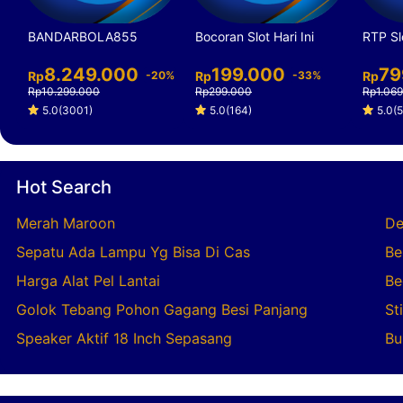
BANDARBOLA855
Bocoran Slot Hari Ini
RTP Sl
8.249.000
199.000
79
Rp
-20%
Rp
-33%
Rp
Rp10.299.000
Rp299.000
Rp1.06
5.0(3001)
5.0(164)
5.0(5
Hot Search
Merah Maroon
De
Sepatu Ada Lampu Yg Bisa Di Cas
Be
Harga Alat Pel Lantai
Be
Golok Tebang Pohon Gagang Besi Panjang
St
Speaker Aktif 18 Inch Sepasang
Bu