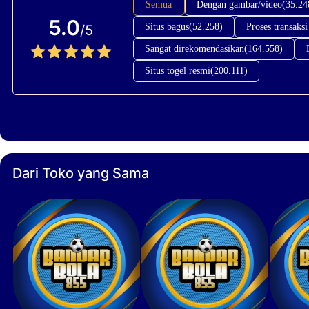
Semua
Dengan gambar/video(35.24
5.0
Situs bagus(52.258)
Proses transaks
/5
Sangat direkomendasikan(164.558)
Situs togel resmi(200.111)
Dari Toko yang Sama