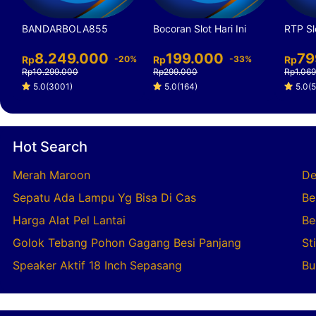
BANDARBOLA855
Bocoran Slot Hari Ini
RTP Sl
8.249.000
199.000
79
Rp
-20%
Rp
-33%
Rp
Rp10.299.000
Rp299.000
Rp1.06
5.0(3001)
5.0(164)
5.0(5
Hot Search
Merah Maroon
De
Sepatu Ada Lampu Yg Bisa Di Cas
Be
Harga Alat Pel Lantai
Be
Golok Tebang Pohon Gagang Besi Panjang
St
Speaker Aktif 18 Inch Sepasang
Bu