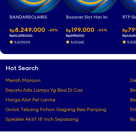
BANDARBOLA855
Bocoran Slot Hari Ini
RTP Sl
8.249.000
199.000
79
-20%
-33%
Rp
Rp
Rp
Rp10.299.000
Rp299.000
Rp1.069
5.0(3001)
5.0(164)
5.0(5
Hot Search
Merah Maroon
De
Sepatu Ada Lampu Yg Bisa Di Cas
Be
Harga Alat Pel Lantai
Be
Golok Tebang Pohon Gagang Besi Panjang
St
Speaker Aktif 18 Inch Sepasang
Bu