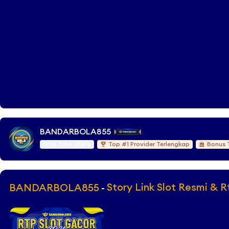
BANDARBOLA855
Nilai Toko 100%
Top #1 Provider Terlengkap
Bonus 
Story Link Slot Resmi & 
BANDARBOLA855
-