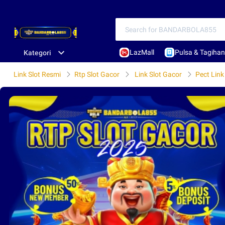
LazMall
Pulsa & Tagihan
Kategori
Link Slot Resmi
Rtp Slot Gacor
Link Slot Gacor
Pect Link