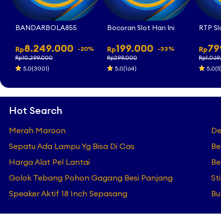
BANDARBOLA855
Bocoran Slot Hari Ini
RTP Sl
8.249.000
199.000
79
-20%
-33%
Rp
Rp
Rp
Rp10.299.000
Rp299.000
Rp1.069
5.0(3001)
5.0(164)
5.0(5
Hot Search
Merah Maroon
De
Sepatu Ada Lampu Yg Bisa Di Cas
Be
Harga Alat Pel Lantai
Be
Golok Tebang Pohon Gagang Besi Panjang
St
Speaker Aktif 18 Inch Sepasang
Bu