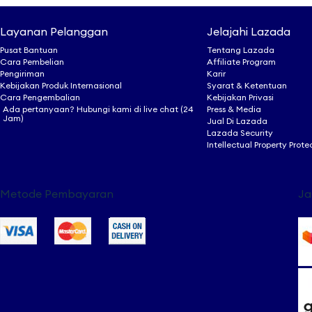
Layanan Pelanggan
Jelajahi Lazada
Pusat Bantuan
Tentang Lazada
Cara Pembelian
Afﬁliate Program
Pengiriman
Karir
Kebijakan Produk Internasional
Syarat & Ketentuan
Cara Pengembalian
Kebijakan Privasi
Ada pertanyaan? Hubungi kami di live chat (24
Press & Media
Jam)
Jual Di Lazada
Lazada Security
Intellectual Property Prote
Metode Pembayaran
Ja