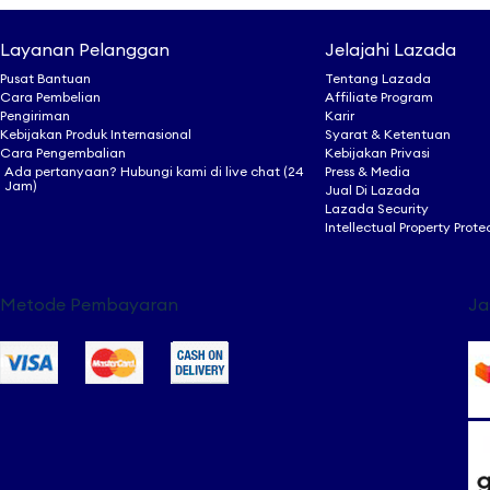
Layanan Pelanggan
Jelajahi Lazada
Pusat Bantuan
Tentang Lazada
Cara Pembelian
Afﬁliate Program
Pengiriman
Karir
Kebijakan Produk Internasional
Syarat & Ketentuan
Cara Pengembalian
Kebijakan Privasi
Ada pertanyaan? Hubungi kami di live chat (24
Press & Media
Jam)
Jual Di Lazada
Lazada Security
Intellectual Property Prote
Metode Pembayaran
Ja