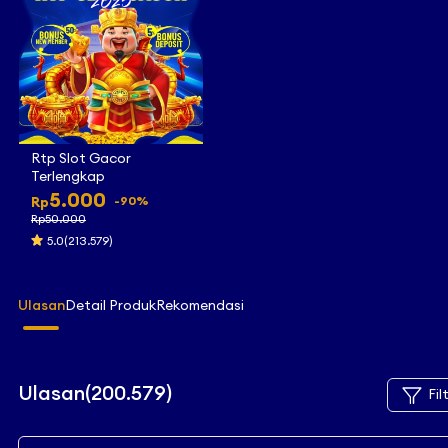
Rtp Slot Gacor
Terlengkap
5.000
-90%
Rp
Rp50.000
5.0(213.579)
Ulasan
Detail Produk
Rekomendasi
Ulasan(200.579)
Fil