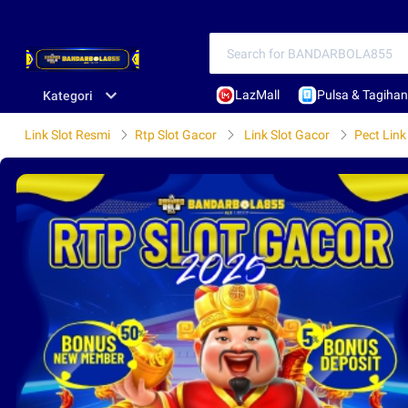
LazMall
Pulsa & Tagihan
Kategori
Link Slot Resmi
Rtp Slot Gacor
Link Slot Gacor
Pect Link